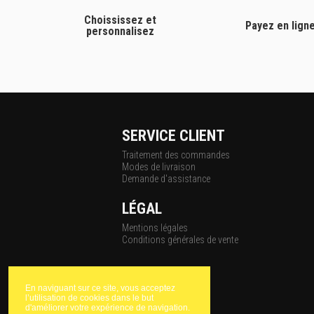
Choississez et
Payez en lign
personnalisez
SERVICE CLIENT
Traitement des commandes
Modes de livraison
Demande d'assistance
LÉGAL
Mentions légales
Conditions générales de vente
En naviguant sur ce site, vous acceptez
l’utilisation de cookies dans le but
d'améliorer votre expérience de navigation.