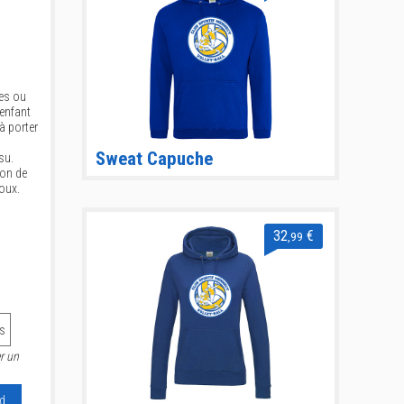
es ou
 enfant
à porter
Sweat Capuche
su.
don de
oux.
32
€
,99
s
r un
d.