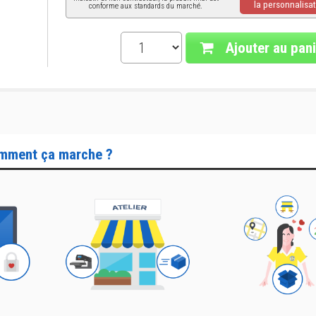
la personnalisat
conforme aux standards du marché.
Ajouter au pani
mment ça marche ?