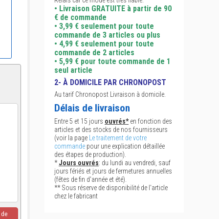
Relais car ce mode est très fiable.
• Livraison GRATUITE à partir de 90
€ de commande
• 3,99 € seulement pour toute
commande de 3 articles ou plus
• 4,99 € seulement pour toute
commande de 2 articles
• 5,99 € pour toute commande de 1
seul article
2- À DOMICILE PAR CHRONOPOST
Au tarif Chronopost Livraison à domicile.
Délais de livraison
Entre 5 et 15 jours
ouvrés*
en fonction des
articles et des stocks de nos fournisseurs
(voir la page
Le traitement de votre
commande
pour une explication détaillée
des étapes de production).
*
Jours ouvrés
: du lundi au vendredi, sauf
jours fériés et jours de fermetures annuelles
(fêtes de fin d'année et été).
** Sous réserve de disponibilité de l'article
chez le fabricant
u de