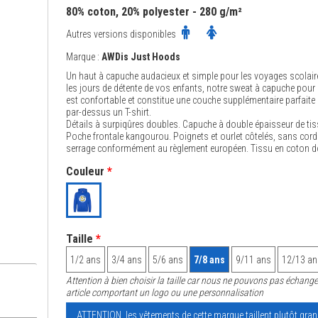
80% coton, 20% polyester - 280 g/m²
Autres versions disponibles
Marque :
AWDis Just Hoods
Un haut à capuche audacieux et simple pour les voyages scolair
les jours de détente de vos enfants, notre sweat à capuche pour
est confortable et constitue une couche supplémentaire parfaite 
par-dessus un T-shirt.
Détails à surpiqûres doubles. Capuche à double épaisseur de tis
Poche frontale kangourou. Poignets et ourlet côtelés, sans cor
serrage conformément au règlement européen. Tissu en coton d
Couleur
*
Taille
*
1/2 ans
3/4 ans
5/6 ans
7/8 ans
9/11 ans
12/13 an
Attention à bien choisir la taille car nous ne pouvons pas échange
article comportant un logo ou une personnalisation
ATTENTION, les vêtements de cette marque taillent plutôt gran