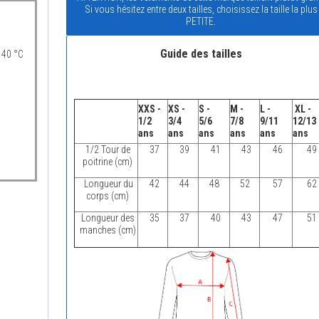
Si vous hésitez entre deux tailles, choisissez la taille la plus
PETITE.
Guide des tailles
 40 °C
XXS -
XS -
S -
M -
L -
XL -
1/2
3/4
5/6
7/8
9/11
12/13
ans
ans
ans
ans
ans
ans
1/2 Tour de
37
39
41
43
46
49
poitrine (cm)
Longueur du
42
44
48
52
57
62
corps (cm)
Longueur des
35
37
40
43
47
51
manches (cm)