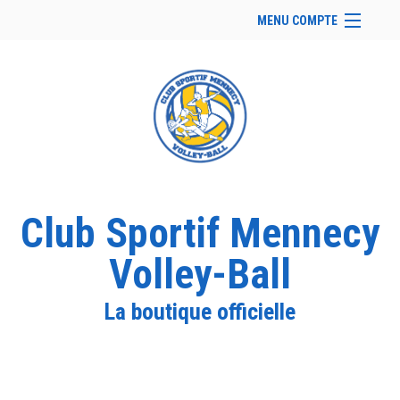
MENU COMPTE
Accueil
Site Web du club
Facebook
Se connecter
Panier (
vide
)
Club Sportif Mennecy
Volley-Ball
La boutique officielle