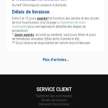
Au tarif Chronopost Livraison à domicile.
Délais de livraison
Entre 5 et 15 jours
ouvrés*
en fonction des articles et des stocks
de nos fournisseurs (voir la page
Le traitement de votre
commande
pour une explication détaillée des étapes de
production).
*
Jours ouvrés
: du lundi au vendredi, sauf jours fériés et jours
de fermetures annuelles (fêtes de fin d'année et été).
** Sous réserve de disponibilité de l'article chez le fabricant
Plus d'articles...
SERVICE CLIENT
Traitement des commandes
Modes de livraison
Demande d'assistance