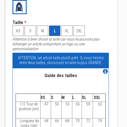
Taille
*
XS
S
M
L
XL
2XL
Attention à bien choisir la taille car nous ne pouvons pas
échanger un article comportant un logo ou une
personnalisation
ATTENTION, cet article taille plutôt petit. Si vous hésitez
entre deux tailles, choisissez la taille la plus GRANDE.
Guide des tailles
XS
S
M
L
XL
XXL
1/2 Tour de
47
50
53
56
59
62
poitrine (cm)
Longueur du
64
66
68
70
72
74
corps (cm)